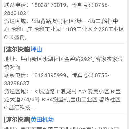
联系电话：18038179019，传真号码:0755-
28601021
派送区域：*:坳背路,坳背社区/坳一/坳二,麟恒中
心,怡和山庄,怡和工业园 1:189工业区 2:228工业区
C:长盛街,...
[速尔快递]
坪山
地址：坪山新区沙湖社区金碧路292号客家农家菜
馆对面
联系电话：18124395999，传真号码:0755-
33298637
派送区域：: K:坑边路 L:浪尾村 A:A:爱民小区 B:宝
龙大道2/4/6号 B:B4谢屋村,宝山工业区,碧岭社区
C:昌红科技,...
[速尔快递]
黄田机场