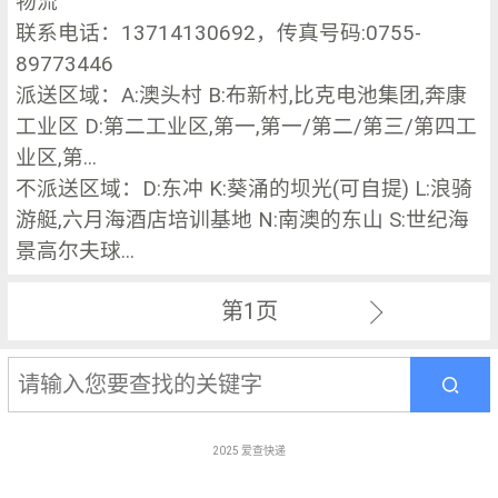
物流
联系电话：13714130692，传真号码:0755-
89773446
派送区域：A:澳头村 B:布新村,比克电池集团,奔康
工业区 D:第二工业区,第一,第一/第二/第三/第四工
业区,第...
不派送区域：D:东冲 K:葵涌的坝光(可自提) L:浪骑
游艇,六月海酒店培训基地 N:南澳的东山 S:世纪海
景高尔夫球...
第1页
2025
爱查快递