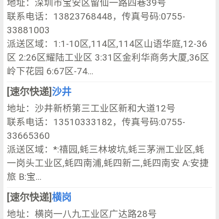
地址：深圳市宝安区留仙一路四巷39号
联系电话：13823768448，传真号码:0755-
33881003
派送区域：1:1-10区,114区,114区山语华庭,12-36
区 2:26区耀陆工业区 3:31区金利华商务大厦,36区
岭下花园 6:67区-74...
[速尔快递]
沙井
地址：沙井新桥第三工业区新和大道12号
联系电话：13510333182，传真号码:0755-
33665360
派送区域：*:禧园,蚝三林坡坑,蚝三茅洲工业区,蚝
一岗头工业区,蚝四南浦,蚝四新二,蚝四南安 A:安捷
旅 B:宝...
[速尔快递]
横岗
地址：横岗一八九工业区广达路28号