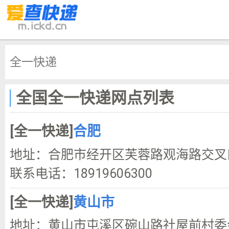
全一快递
全国全一快递网点列表
[全一快递]
合肥
地址：合肥市经开区芙蓉路观海路交叉口康
联系电话：18919606300
[全一快递]
黄山市
地址：黄山市屯溪区碗山路社屋前村委