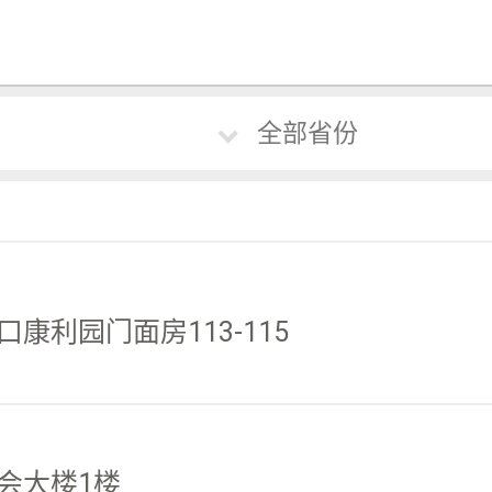
全部省份
利园门面房113-115
会大楼1楼