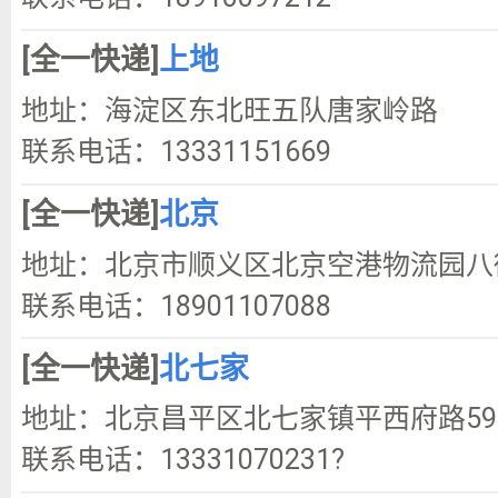
[全一快递]
上地
地址：海淀区东北旺五队唐家岭路
联系电话：13331151669
[全一快递]
北京
地址：北京市顺义区北京空港物流园八
联系电话：18901107088
[全一快递]
北七家
地址：北京昌平区北七家镇平西府路59
联系电话：13331070231?