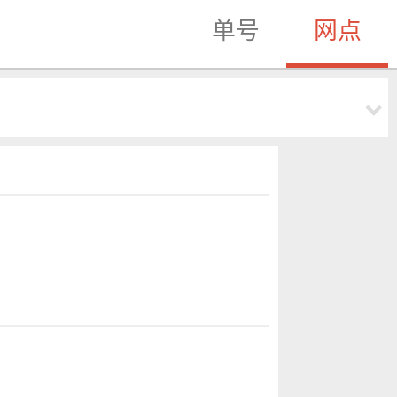
单号
网点