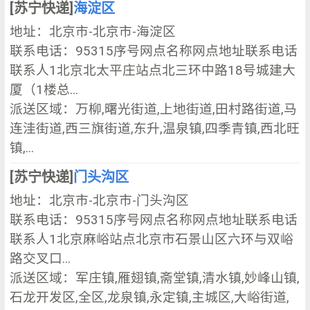
[苏宁快递]
海淀区
地址：北京市-北京市-海淀区
联系电话：95315序号网点名称网点地址联系电话
联系人1北京北太平庄站点北三环中路18号城建大
厦（1楼总...
派送区域：万柳,曙光街道,上地街道,田村路街道,马
连洼街道,西三旗街道,东升,温泉镇,四季青镇,西北旺
镇,...
[苏宁快递]
门头沟区
地址：北京市-北京市-门头沟区
联系电话：95315序号网点名称网点地址联系电话
联系人1北京麻峪站点北京市石景山区六环与双峪
路交叉口...
派送区域：军庄镇,雁翅镇,斋堂镇,清水镇,妙峰山镇,
石龙开发区,全区,龙泉镇,永定镇,主城区,大峪街道,