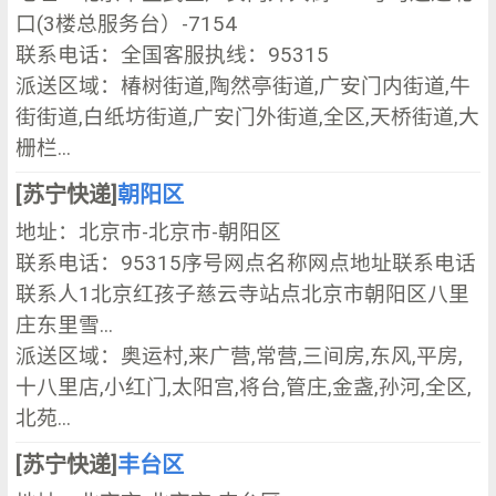
口(3楼总服务台）-7154
联系电话：全国客服执线：95315
派送区域：椿树街道,陶然亭街道,广安门内街道,牛
街街道,白纸坊街道,广安门外街道,全区,天桥街道,大
栅栏...
[苏宁快递]
朝阳区
地址：北京市-北京市-朝阳区
联系电话：95315序号网点名称网点地址联系电话
联系人1北京红孩子慈云寺站点北京市朝阳区八里
庄东里雪...
派送区域：奥运村,来广营,常营,三间房,东风,平房,
十八里店,小红门,太阳宫,将台,管庄,金盏,孙河,全区,
北苑...
[苏宁快递]
丰台区