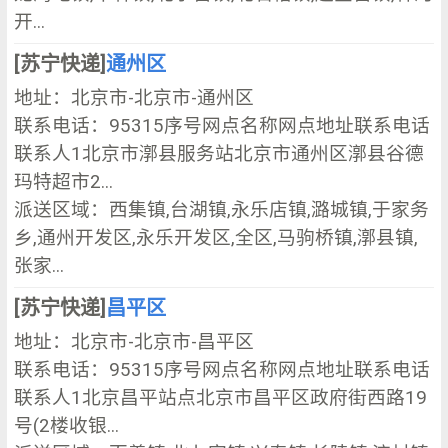
开...
[苏宁快递]
通州区
地址：北京市-北京市-通州区
联系电话：95315序号网点名称网点地址联系电话
联系人1北京市漷县服务站北京市通州区漷县谷德
玛特超市2...
派送区域：西集镇,台湖镇,永乐店镇,潞城镇,于家务
乡,通州开发区,永乐开发区,全区,马驹桥镇,漷县镇,
张家...
[苏宁快递]
昌平区
地址：北京市-北京市-昌平区
联系电话：95315序号网点名称网点地址联系电话
联系人1北京昌平站点北京市昌平区政府街西路19
号(2楼收银...