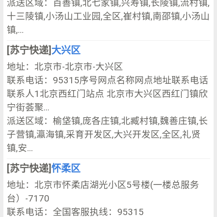
派送区域：百善镇,北七家镇,兴寿镇,长陵镇,流村镇,
十三陵镇,小汤山工业园,全区,崔村镇,南邵镇,小汤山
镇,...
[苏宁快递]
大兴区
地址：北京市-北京市-大兴区
联系电话：95315序号网点名称网点地址联系电话
联系人1北京西红门站点 北京市大兴区西红门镇欣
宁街荟聚...
派送区域：榆垡镇,庞各庄镇,北臧村镇,魏善庄镇,长
子营镇,瀛海镇,采育开发区,大兴开发区,全区,礼贤
镇,安...
[苏宁快递]
怀柔区
地址：北京市怀柔店湖光小区5号楼(一楼总服务
台）-7170
联系电话：全国客服执线：95315