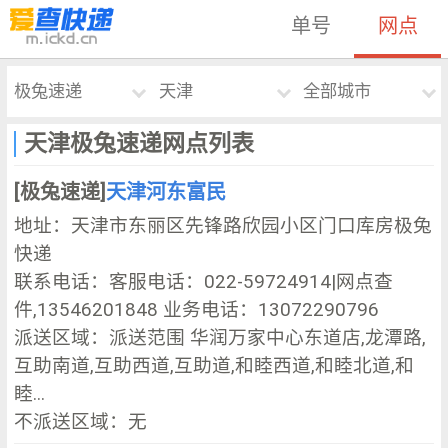
单号
网点
极兔速递
天津
全部城市
天津极兔速递网点列表
[极兔速递]
天津河东富民
地址：天津市东丽区先锋路欣园小区门口库房极兔
快递
联系电话：客服电话：022-59724914|网点查
件,13546201848 业务电话：13072290796
派送区域：派送范围 华润万家中心东道店,龙潭路,
互助南道,互助西道,互助道,和睦西道,和睦北道,和
睦...
不派送区域：无