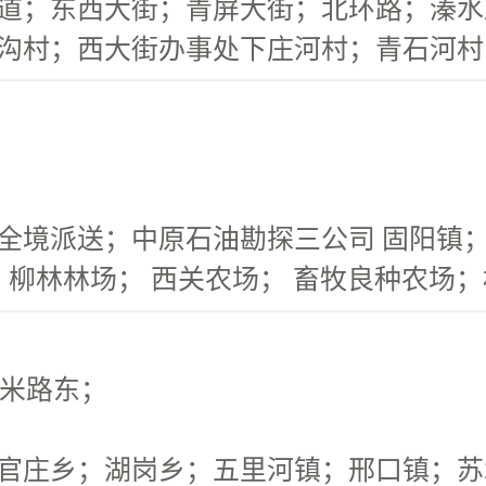
道；东西大街；青屏大街；北环路；溱水路
沟村；西大街办事处下庄河村；青石河村
境派送；中原石油勘探三公司 固阳镇；张
；柳林林场； 西关农场； 畜牧良种农场
0米路东；
庄乡；湖岗乡；五里河镇；邢口镇；苏木乡