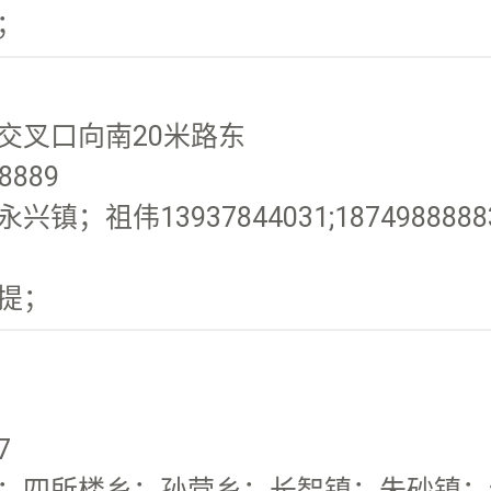
；
交叉口向南20米路东
8889
祖伟13937844031;1874988
提；
7
四所楼乡；孙营乡；长智镇；朱砂镇；练城