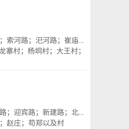
索河路；汜河路；崔庙...
五龙寨村；杨垌村；大王村；
；迎宾路；新建路；北...
；赵庄；苟郑以及村