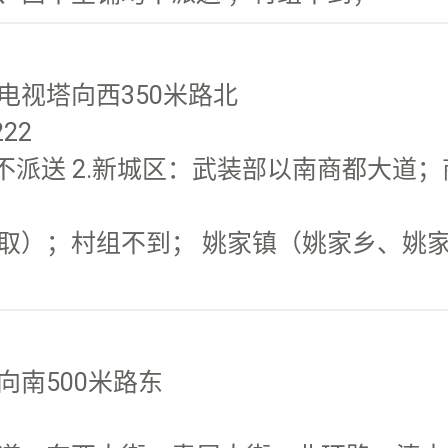
视塔向西350米路北
222
不派送 2.新城区：武装部以南商都大道
取）；村组不到； 姚家镇（姚家乡、姚
南500米路东