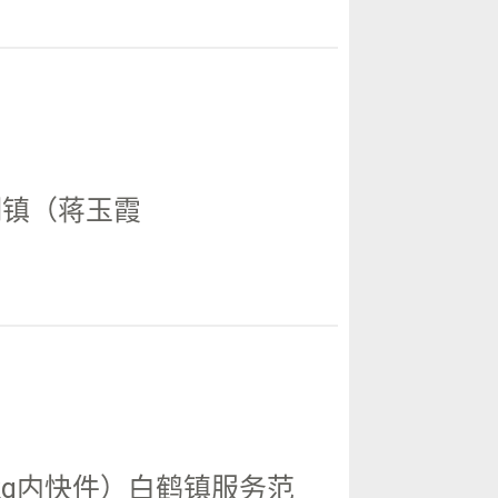
湖镇（蒋玉霞
5kg内快件）白鹤镇服务范