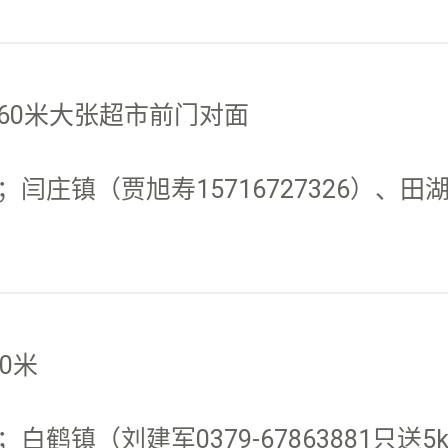
60米大张超市前门对面
庄镇（贾旭寿15716727326）、田
0米
鹤镇（刘建军0379-67863881只送