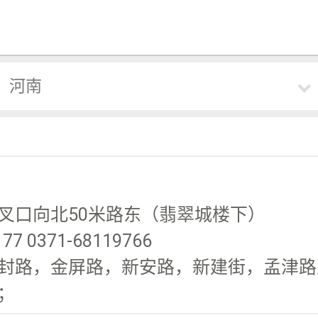
河南
叉口向北50米路东（翡翠城楼下）
7 0371-68119766
封路，金屏路，新安路，新建街，孟津路至
；