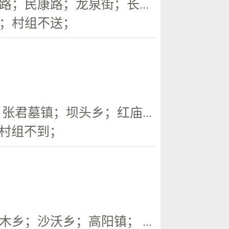
；民康路；龙泉街；长...
；村组不送；
君墓镇；坝头乡；红庙...
；村组不到；
；沙沃乡；高阳镇； ...