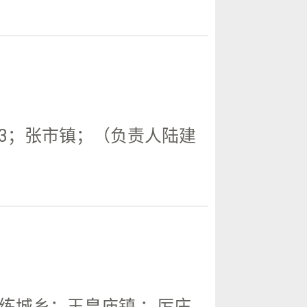
8883；张市镇；（负责人陆建
乡；玉皇庙镇 ；厉庄...