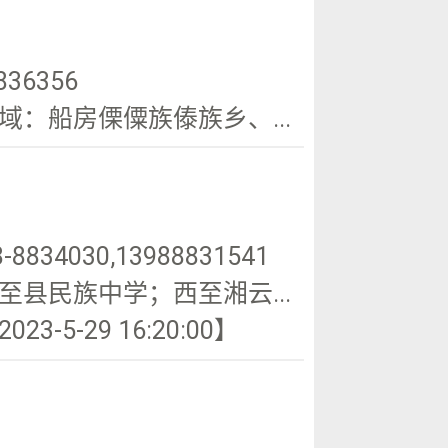
36356
：船房傈僳族傣族乡、...
8834030,13988831541
县民族中学；西至湘云...
29 16:20:00】