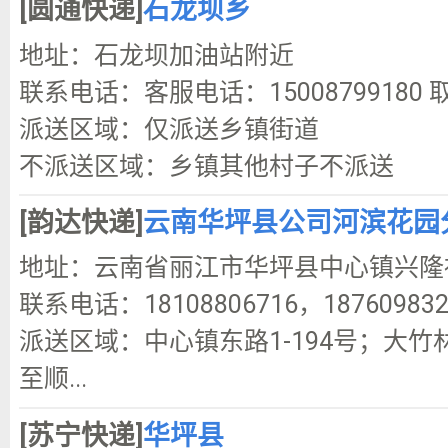
[圆通快递]
石龙坝乡
地址：石龙坝加油站附近
联系电话：客服电话：15008799180 取
派送区域：仅派送乡镇街道
不派送区域：乡镇其他村子不派送
[韵达快递]
云南华坪县公司河滨花园
地址：云南省丽江市华坪县中心镇兴隆
联系电话：18108806716，187609832
派送区域：中心镇东路1-194号；大竹
至顺...
[苏宁快递]
华坪县