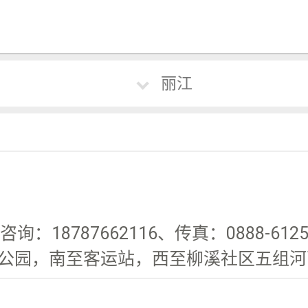
丽江
：18787662116、传真：0888-6125
公园，南至客运站，西至柳溪社区五组河西