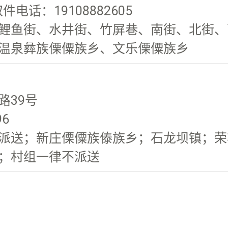
件电话：19108882605
鲤鱼街、水井街、竹屏巷、南街、北街、西
温泉彝族傈僳族乡、文乐傈僳族乡
路39号
96
派送；新庄傈僳族傣族乡；石龙坝镇；荣
；村组一律不派送