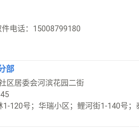
件电话：15008799180
分部
社区居委会河滨花园二街
45
林1-120号；华瑞小区；鲤河街1-140