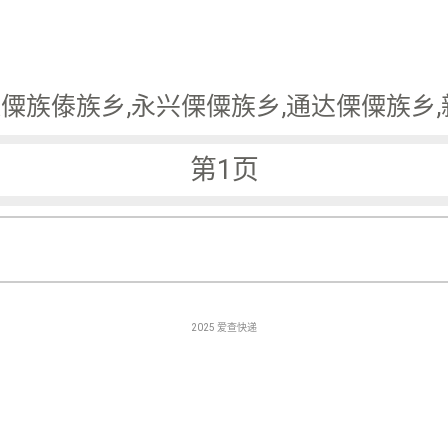
族傣族乡,永兴傈僳族乡,通达傈僳族乡,新
第1页
2025
爱查快递