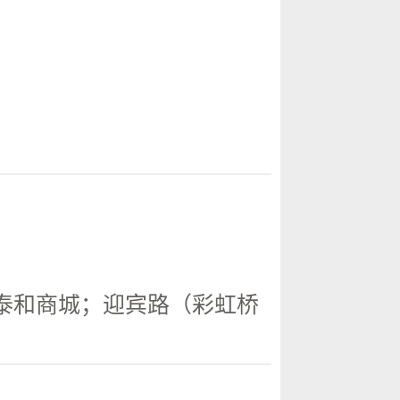
号；泰和商城；迎宾路（彩虹桥