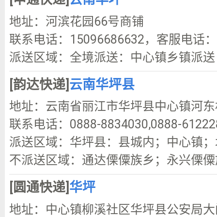
地址：河滨花园66号商铺
联系电话：15096686632，客服电话：15
派送区域：全境派送：中心镇乡镇派送
[韵达快递]
云南华坪县
地址：云南省丽江市华坪县中心镇河东
联系电话：0888-8834030,0888-612228
派送区域：华坪县：县城内；中心镇；
不派送区域：通达傈僳族乡；永兴傈僳族乡；
[圆通快递]
华坪
地址：中心镇柳溪社区华坪县公安局大