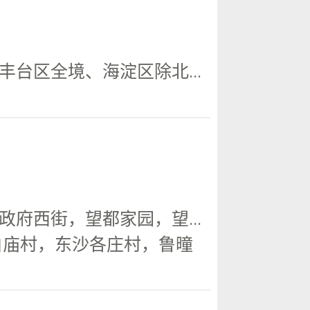
台区全境、海淀区除北...
府西街，望都家园，望...
白庙村，东沙各庄村，鲁曈