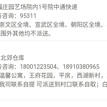
福庄园艺场院内1号院中通快递
务咨询：95311
崇文区全境、宣武区全境、朝阳区全境、丰
范围外其他均不派送。
司北郊仓库
询：18001223504、18910380965
温馨公寓，王府花园，平房，西湖新村，政
我司联系自提 可派送到村口联系自取；