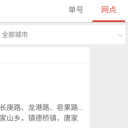
单号
网点
全部城市
庚路、龙港路、皂果路...
家山乡，镇德桥镇，唐家