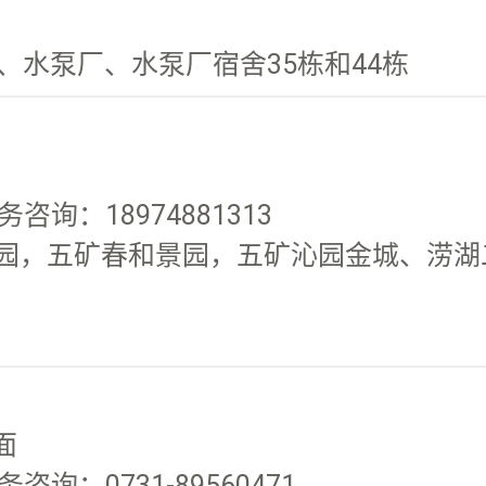
水泵厂、水泵厂宿舍35栋和44栋
务咨询：18974881313
家园，五矿春和景园，五矿沁园金城、涝湖
面
咨询：0731-89560471