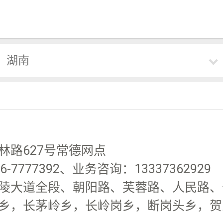
湖南
路627号常德网点
-7777392、业务咨询：13337362929
陵大道全段、朝阳路、芙蓉路、人民路、长
乡，长茅岭乡，长岭岗乡，断岗头乡，贺