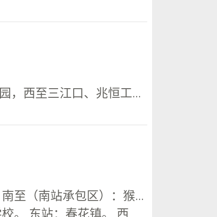
，西至三江口、兆恒工...
至（南站承包区）：猴...
校。 东站：春花镇。 西