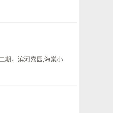
二期，滨河嘉园,海棠小