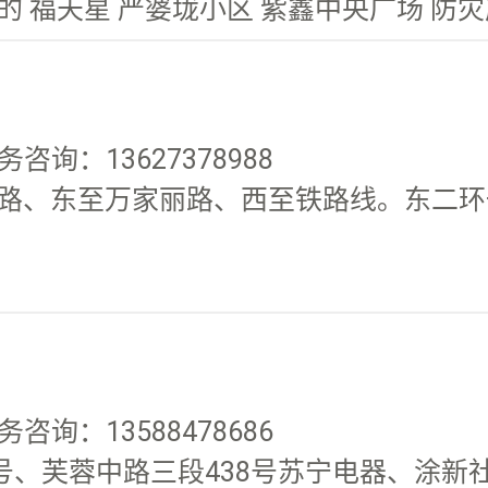
福天星 严婆垅小区 紫鑫中央广场 防灾产业
务咨询：13627378988
路、东至万家丽路、西至铁路线。东二环一
务咨询：13588478686
0号、芙蓉中路三段438号苏宁电器、涂新社