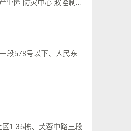
园 防灾中心 波隆制...
段578号以下、人民东
区1-35栋、芙蓉中路三段