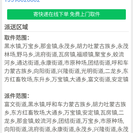
寄快递在线下单 免费上门取件
派送区域
取件范围：
黑水镇,万宝乡,那金镇,永茂乡,胡力吐蒙古族乡,永茂
林场,野马乡,洮府街道,瓦房镇,福顺镇,聚宝乡,蛟流
河乡,通达街道,永康街道,市原种场,团结街道,呼和车
力蒙古族乡,向阳街道,兴隆街道,光明街道,二龙乡,东
方红畜牧场,东升乡,万宝镇,大通乡,富文街道,安定镇
派件范围：
富文街道,黑水镇,呼和车力蒙古族乡,胡力吐蒙古族
乡,东方红畜牧场,大通乡,万宝镇,安定镇,瓦房镇,二
龙乡,那金镇,蛟流河乡,团结街道,万宝乡,市原种场,
向阳街道,洮府街道,永康街道,永茂乡,兴隆街道,永茂