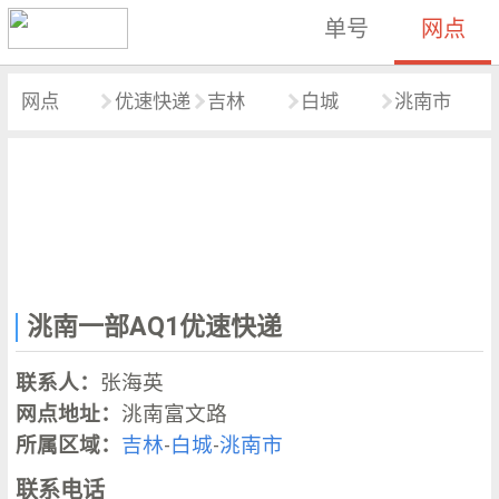
单号
网点
网点
优速快递
吉林
白城
洮南市
洮南一部AQ1优速快递
联系人：
张海英
网点地址：
洮南富文路
所属区域：
吉林
-
白城
-
洮南市
联系电话