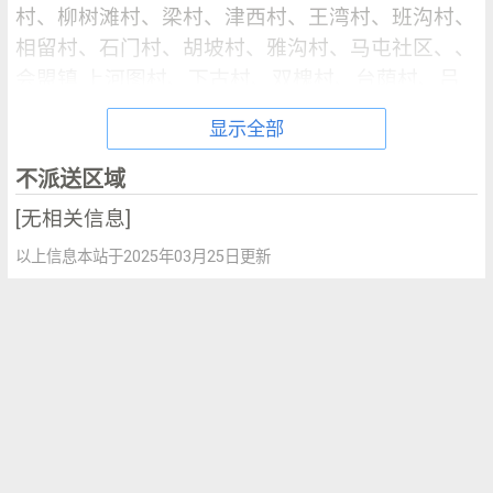
村、柳树滩村、梁村、津西村、王湾村、班沟村、
相留村、石门村、胡坡村、雅沟村、马屯社区、、
会盟镇 上河图村、下古村、双槐村、台荫村、吕
家村、孟河村、小寨村、小集村、屋鸾村、扣西
显示全部
村、扣马村、新花园村、李家庄村、油坊村、老城
村、铁炉村、陆村社区、雷河村、马庄村
不派送区域
自助服务区域：横水镇（上院村、上院村、会廛沟
[无相关信息]
村、会廛沟村、元庄村、元庄村、光华村、光华
以上信息本站于2025年03月25日更新
村、古县村、古县村、寒亮村、寒亮村、寒水村、
寒水村、张庄村、张庄村、文公村、文公村、新华
村、新华村、横水社区、横水社区、红光村、红光
村、红桥村、红桥村、西沟村、西沟村、铁楼村、
铁楼村、长岭村、长岭村、阎庄村、阎庄村）、朝
阳镇（中后李村、中后李村、伯乐村、伯乐村、刘
家寨村、刘家寨村、北陈庄村、北陈庄村、南石山
村、南石山村、南陈庄村、南陈庄村、卦沟村、卦