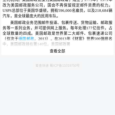
改为美国邮政服务公司，国会不再保留规定邮件资费的权力。
USPS总部位于美国华盛顿，拥有596,000名雇员，以及218,684辆
汽车，是全球最庞大的民用车队。
美国邮政业务范围邮件投道、包裹传送、货物运输、邮政服
务等一系列业务，并可提供网上服务。每年处理177亿信件，占
全球数量的四成。
美国邮政
是世界第二大邮件、包裹速递公司
（仅次于
德国邮政
，2013）。在2013年《财富》世界500强排名
中，美国邮政排在第140位。美国邮政署
USPS
国际快递查询系统，实时跟进USPS单号查询服务。国
查看全部
内与美国邮政合作的物流服务商，包括
中国邮政小包
，
e邮宝
，美
邮宝等系统美国USPS系统对接，获得USPS单号查询服务。
爱查快递 蜀ICP备11019750号
USPS发往中国的EMS快递信息可通过
EMS快递查询
。