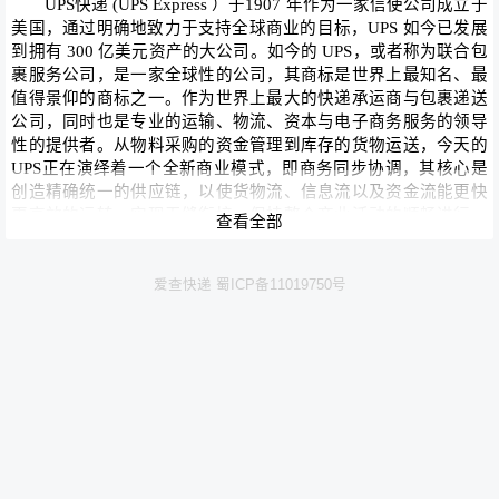
UPS快递 (UPS Express ）于1907 年作为一家信使公司成立于
美国，通过明确地致力于支持全球商业的目标，UPS 如今已发展
到拥有 300 亿美元资产的大公司。如今的 UPS，或者称为联合包
裹服务公司，是一家全球性的公司，其商标是世界上最知名、最
值得景仰的商标之一。作为世界上最大的快递承运商与包裹递送
公司，同时也是专业的运输、物流、资本与电子商务服务的领导
性的提供者。从物料采购的资金管理到库存的货物运送，今天的
UPS正在演绎着一个全新商业模式，即商务同步协调，其核心是
创造精确统一的供应链，以使货物流、信息流以及资金流能更快
更高效的运转，实现无缝衔接，保持整个商业活动的顺畅进行，
查看全部
更好地满足客户的需求。
爱查快递 蜀ICP备11019750号