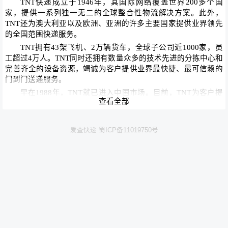
TNT快递成立于1946年，其国际网络覆盖世界200多个国
家，提供一系列独一无二的全球整合性物流解决方案。此外，
TNT还为澳大利亚以及欧洲、亚洲的许多主要国家提供业界领先
的全国范围快递服务。
TNT拥有43架飞机、2万辆货车，全球子公司近1000家，员
工超过4万人。TNT同时还拥有数量众多的技术先进的分拣中心和
完善齐全的设备资源，竭诚为客户提供业界最快捷、最可信赖的
门到门送递服务。
早在1988年，TNT就已进入中国市场。目前，TNT为客户提
查看全部
供从定时的门到门快递服务和供应链管理，到直邮服务的整合业
务解决方案。TNT在中国拥有25直属运营分支机构，3个全功能
国际口岸和近3000名员工，服务范围覆盖中国500多个城市。
爱查快递 蜀ICP备11019750号