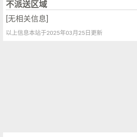
跃苑一区社区、龙跃苑三区社区、龙跃
不派送区域
区、龙锦苑二区社区、龙锦苑五区社区
[无相关信息]
村、何营村、北邵洼村、北郡嘉源社区
以上信息本站于2025年03月25日更新
桥水岸社区、张各庄村、张营村、景文
村、长滩庭苑社区、青秀尚城一区社区
东廓村、下东廓村、东沙屯村、二德庄
洼村、牛房圈村、狮子营村、百善村、
村、东一社区、丰善村、于善街南社区
芳园社区、北二村、北二社区、北街家
社区、北街家园第四社区、南一村、南
第一社区、恒大幸福家园第二社区、松
庄村、白各庄村、碧水庄园社区、祥业