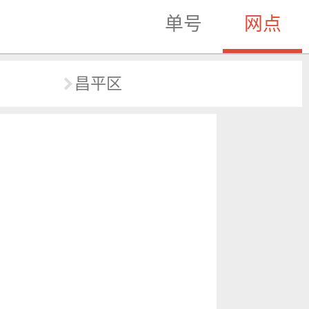
单号
网点
昌平区