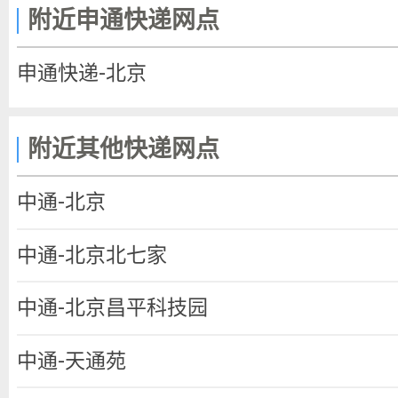
区、西沙屯村、豆各庄村、路庄村、路
附近申通快递网点
口村、东水峪村、仙人洞村、北新村社
陵村、康陵园村、康陵村、德胜口村、
申通快递-北京
泰陵村、涧头村、燕子口村、献陵村、
村、裕陵村、西山口村、锥石口村、长
附近其他快递网点
村、分水岭村、北庄村、南庄村、慈悲
中通-北京
山村、西湖村、辛庄村、连山石村、黑
后蔺沟村、土沟村、大东流村、大东流
中通-北京北七家
小东流村、小汤山村、小赴任庄村、尚
西官庄村、讲礼村、赖马庄村、赴任辛
中通-北京昌平科技园
口镇（东小口村、中滩村、九台社区、
中通-天通苑
森林大第家园南区社区、森林大第家园