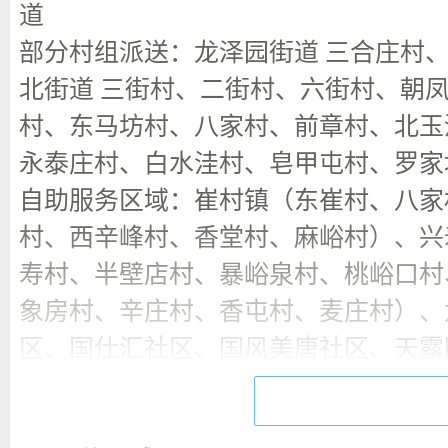
道
部分村组派送：龙泽园街道 三合庄村
北街道 三街村、二街村、六街村、朝凤
村、东马坊村、八家村、前章村、北玉
永泰庄村、白水洼村、皂甲屯村、罗家
自助服务区域：崔村镇（东崔村、八家
村、西辛峰村、香堂村、麻峪村）、兴
寿村、半壁店村、暴峪泉村、桃峪口村
象房村、辛庄村、香屯村、麦庄村）、
区、国仕汇社区、国风美唐社区、天露
达园社区、风雅园社区、龙华园二区社
龙禧苑社区、龙腾苑三区社区、龙腾苑