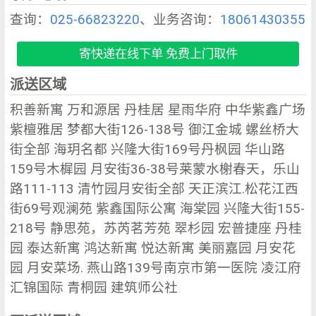
查询：
025-66823220
、业务咨询：
18061430355
寄快递在线下单 免费上门取件
派送区域
积善新寓 万和源居 丹桂居 星雨华府 中华紫鑫广场
紫檀雅居 梦都大街126-138号 御江金城 螺丝桥大
街全部 海玥名都 兴隆大街169号丹枫园 华山路
159号木樨园 月安街36-38号莱蒙水榭春天，乐山
路111-113 清竹园月安街全部 天正滨江.松花江西
街69号观澜苑 紫鑫国际公寓 海棠园 兴隆大街155-
218号 静思苑，苏芮茗芳苑 翠杉园 宏普捷座 丹桂
园 泰达新寓 鸿达新寓 悦达新寓 美丽嘉园 月安花
园 月安菜场. 燕山路139号南京市第一医院 凌江府
汇锦国际 青桐园 建筑师公社