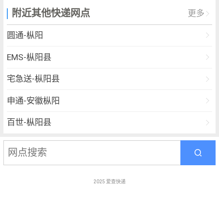
附近其他快递网点
更多
圆通-枞阳
EMS-枞阳县
宅急送-枞阳县
申通-安徽枞阳
百世-枞阳县
德邦-安庆枞阳县
佳怡-安徽省安庆市枞阳枞阳
2025
爱查快递
安能-安徽桐城文都
优速-枞阳县一部