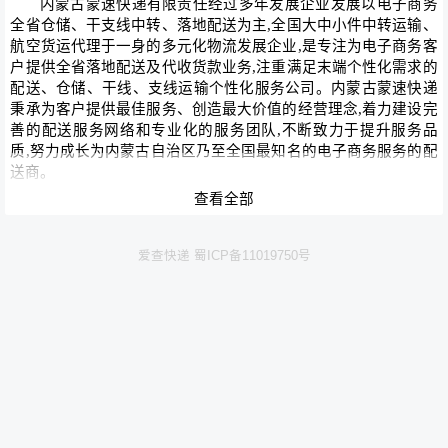
内蒙古蒙速快递有限责任经过多年发展企业发展以电子商务
全省仓储、干支线中转、落地配送为主,全国大中小件中转运输、
航空货运代理于一身的多元化物流发展企业,是专注为电子商务客
户提供全省落地配送及代收货款业务,注重满足末端个性化需求的
配送、仓储、干线、支线运输个性化服务公司。内蒙古蒙速快递
秉承为客户提供最佳服务、创造最大价值的经营理念,着力建设完
善的配送服务网络和专业化的服务团队,不断致力于提升服务品
质,努力成长为内蒙古自治区乃至全国最知名的电子商务服务的配
送商。
主营业务：同城配送、代收款、社区服务、直递广告、电子
查看全部
商务B2C服务、直销服务,物流链合作等等。经过多年发展公司成
为集业务多元化、站点合理化、运输安全化、人员优质化---------
爱查快递 蜀ICP备11019750号
四化企业。
内蒙古蒙速快递拥有自主研发的配送系统,能与客户的系统实
现对接,提供批量导单、批量查询及反馈、货物信息跟踪、群发消
息、客户退货一单到底操作,的信息无缝化对接的专业服务。
内蒙古蒙速快递是中国银联战略合作伙伴,是银联在国家邮政
管理局的要求下,针对电子商务代收货款资金快速安全结算设立市
场标准的要求而组建的专业COD配送公司。拥有银联针对电子商
务供应链特别打造的一个基于银联全网架构的一体化综合服务平
台。致力为电子商务供应链上的各个企业提供多流合一(物流、商