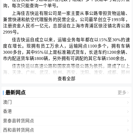
询，每次只能查询一个单号。
上海佳吉快运有限公司是一家主要从事公路零担货物运输、
兼营快递和航空代理服务的民营企业。公司最早创立于1993年，
注册资金人民币一亿元，总部设在上海市青浦区徐泾镇北青公路
2999号。
佳吉快运自成立以来，运输业务每年都在以15%至30%的速
度在增长。现拥有员工万余人，运输网点1100多个，拥有车辆
3000多台，其中95%以上是标准箱式货车，长途车约1200余辆、
市内配送货车辆1800辆，另外拥有可调配的其它车辆1500余台。
佳吉快运以高速公路和国家高等级公路为依托，建成了以上
海、天津、广州、武汉、杭州、西安、沈阳、淮安、成都、郑州
查看全部
十地为中枢，遍布全国的信息化货运网络，以现代化的、科学的
运营管理方式为客户提供全方位一条龙服务。
最新网点
更多
2004年至2009年佳吉快运被评为中国物流百强企业与中国民
营物流十强企业，2007获得全国物流AAAAA级企业资质、道路
澳门
货物运输一级企业资质。佳吉快运商标2007年被评为上海市著名
香港
商标。2006年被评为上海市名牌企业。
景泰县转货网点
西和县转货网点