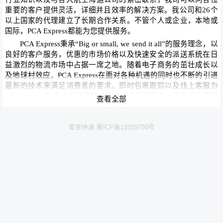
重要的客户提供灵活，详细并且效率的解决方案。我公司和26个
以上国家的代理建立了长期合作关系。不管个人或企业，本地或
国际，PCA Express都能为您提供服务。
PCA Express秉承“Big or small, we send it all”的服务理念，以
良好的客户服务，优惠的市场价格以及快速安全的派送系统在日
益激烈的物流市场中占据一席之地。随着电子商务的茁壮成长以
及地球村效应，PCA Express在面对各种机遇的同时也不断的引进
最新的技术来满足消费者的要求。即时包裹跟踪以及线上客服为
PCA Express和客户提供了信息共享和反馈的渠道。正是因为我司
查看全部
严谨的管理系统，优秀的员工配置以及不断的创新改革，才得以
快速成为澳大利亚快递市场的中坚力量。PCA Express不仅仅可以
接受世界各地航空快件至澳大利亚的专线运输，而且凭着常年累
爱查快递 蜀ICP备11019750号
积的物流网络，为寄件人选择最合适的运输路线。与此同时，
PCA Express和澳大利亚海关有着良好的合作关系，这大大加速了
航空快件的清关时间。我司也负责门对门运输以及咨询服务。
PCA Express服务:
快递以及特快服务
门到门运输