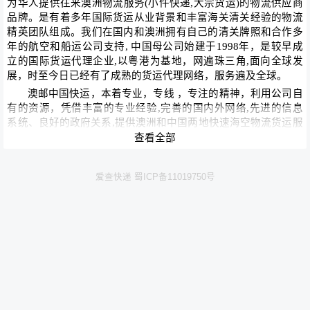
为华人提供往来澳洲物流服务(小件快递,大宗货运)的物流供应商
品牌。是有着多年国际货运从业背景和丰富海关清关经验的物流
精英团队组成。我们在国内和澳洲拥有自己的清关牌照和合作多
年的航空和船运公司支持, 中国母公司始建于1998年，是较早成
立的国际货运代理企业,以粤港为基地，网遍珠三角,面向全球发
展，时至今日已经有了成熟的货运代理网络，服务遍及全球。
澳邮中国快运，本着专业，专线 ，专注的精神，利用公司自
有的资源，凭借丰富的专业经验,完善的国内外网络,先进的信息
系统、良好的政府关系,提供澳洲和中国两地快速海空物流货运服
务。一直以来，为众多的商业客人提供可靠完美的运输方案和有
查看全部
效的清关服务。真正为客人省时，省力，省钱，在行业内有着极
好的口碑。
爱查快递 蜀ICP备11019750号
公司标志：
澳邮中国快运， AUEXPRESS， AU 绿色代表澳大利亚，
EXPRSESS 是特快递送 ，红色及五星代表中国，也寓意这澳邮人
要不断向前进步，精诚团结努力为客人提供五星级的货运服务。
公司文化：以客为尊，服务第一（SERVICE）；真诚合作，
诚信为本 (TRUST) ；做事认真，动作迅速（SPEEDY）。
--------
澳大利亚悉尼总公司