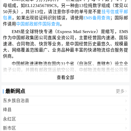
母组成
，如EL123456789CS，另一种
由13位纯数字组成
（常见以
50开头），共计13位，请注意你手中的单号是不是
挂号信或平邮
包裹
，如果出现验证码识别错误，请使用
EMS备用查询
；国际邮
件请用
中国邮政邮件国际查询
。
EMS是全球特快专递（Express Mail Service）是缩写，EMS
作为中国邮政集团公司直属全资公司，主要经营国内速递、国际
速递、合同物流、快货等业务，是中国经营历史最悠久、规模最
大、网络覆盖范围最广、业务品种最丰富的快递物流综合服务提
供商。
中国邮政速递物流在国内31个省（自治区、直辖市）设立全
资子公司，并拥有邮政货运航空公司、中邮物流有限责任公司等
子公司。截止2010年底，公司注册资本80亿元人民币，资产规模
查看全部
超过210亿元，员工近10万人，业务范围遍及全国31个省（自治
区、直辖市）的所有市县乡（镇），通达包括港、澳、台地区在
最新网点
更多
内的全球200余个国家和地区，营业
网点
超过4.5万个。中国邮政
东乡族自治县
速递物流拥有享誉全球的
“EMS”特快专递
品牌和国内知名的
“
CNPL
”（
中邮物流
）物流品牌，其中，EMS业务通达全球200多
绛县
个国家和地区以及国内近2,000个城市。
永红区
新市区